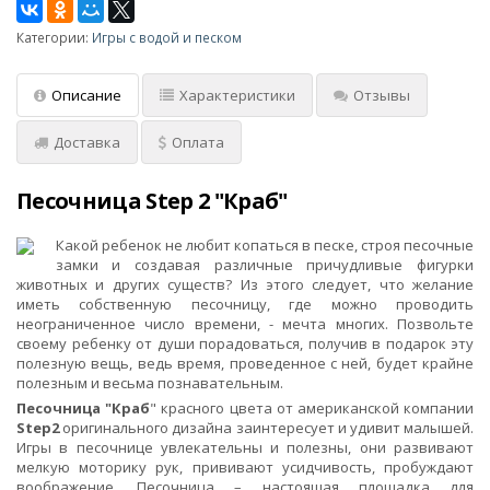
Категории:
Игры с водой и песком
Описание
Характеристики
Отзывы
Доставка
Оплата
Песочница Step 2 "Краб"
Какой ребенок не любит копаться в песке, строя песочные
замки и создавая различные причудливые фигурки
животных и других существ? Из этого следует, что желание
иметь собственную песочницу, где можно проводить
неограниченное число времени, - мечта многих. Позвольте
своему ребенку от души порадоваться, получив в подарок эту
полезную вещь, ведь время, проведенное с ней, будет крайне
полезным и весьма познавательным.
Песочница "Краб
" красного цвета от американской компании
Step2
оригинального дизайна заинтересует и удивит малышей.
Игры в песочнице увлекательны и полезны, они развивают
мелкую моторику рук, прививают усидчивость, пробуждают
воображение. Песочница – настоящая площадка для