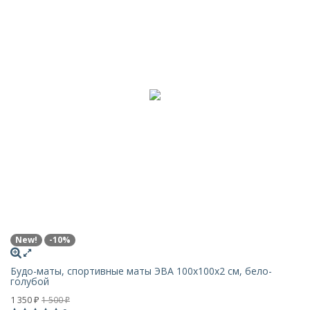
New!
-10%
Будо-маты, спортивные маты ЭВА 100х100x2 см, бело-
голубой
1 350
1 500
₽
₽