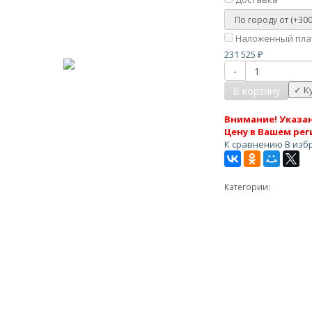
Наложенный плат
231 525
₽
-
В корзину
Внимание! Указан
Цену в Вашем рег
К сравнению
В изб
Категории: