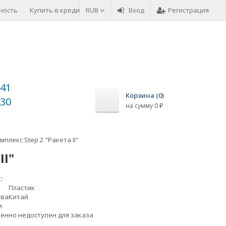
ность
Купить в кредит
RUB
Возврат товара
Вход
Оплата товара
Регистрация
-41
Корзина (
0
)
-30
на сумму
0
₽
плекс Step 2 "Ракета II"
II"
0
Пластик
тва
Китай
и
енно недоступен для заказа