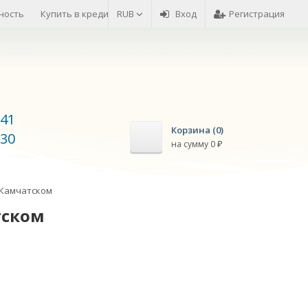
ность
Купить в кредит
RUB
Возврат товара
Вход
Оплата товара
Регистрация
-41
Корзина (
0
)
-30
на сумму
0
₽
-Камчатском
тском