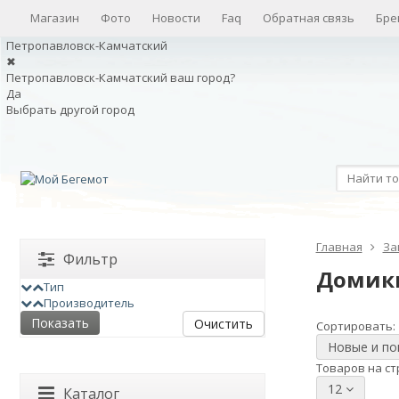
Магазин
Фото
Новости
Faq
Обратная связь
Бре
Петропавловск-Камчатский
✖
Петропавловск-Камчатский ваш город?
Да
Выбрать другой город
Главная
За
Фильтр
Домики
Тип
Производитель
Очистить
Сортировать:
Новые и п
Товаров на ст
12
Каталог