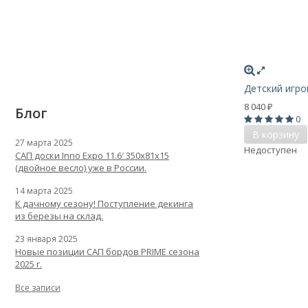
Детский игро
8 040
₽
Блог
0
В корзину
27 марта 2025
Недоступен
САП доски Inno Expo 11.6′ 350x81x15
(двойное весло) уже в России.
14 марта 2025
К дачному сезону! Поступление декинга
из березы на склад.
23 января 2025
Новые позиции САП бордов PRIME сезона
2025 г.
Все записи