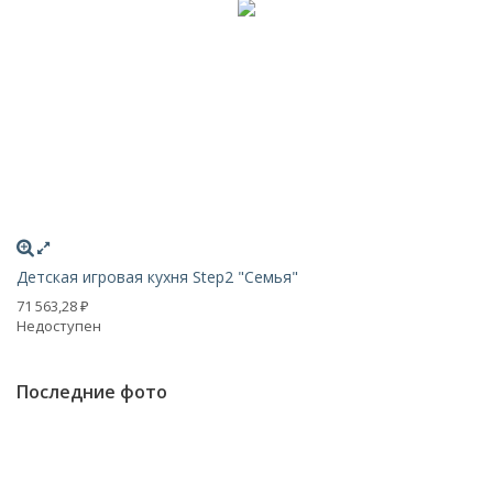
Детская игровая кухня Step2 "Семья"
Де
71 563,28
26
₽
Недоступен
Н
Последние фото