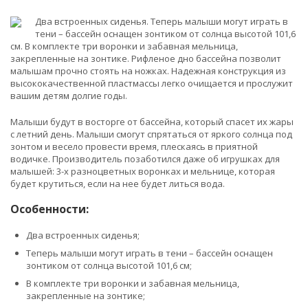
Два встроенных сиденья. Теперь малыши могут играть в
тени – бассейн оснащен зонтиком от солнца высотой 101,6
см. В комплекте три воронки и забавная мельница,
закрепленные на зонтике. Рифленое дно бассейна позволит
малышам прочно стоять на ножках. Надежная конструкция из
высококачественной пластмассы легко очищается и прослужит
вашим детям долгие годы.
Малыши будут в восторге от бассейна, который спасет их жары
с летний день. Малыши смогут спрятаться от яркого солнца под
зонтом и весело провести время, плескаясь в приятной
водичке. Производитель позаботился даже об игрушках для
малышей: 3-х разноцветных воронках и мельнице, которая
будет крутиться, если на нее будет литься вода.
Особенности:
Два встроенных сиденья;
Теперь малыши могут играть в тени – бассейн оснащен
зонтиком от солнца высотой 101,6 см;
В комплекте три воронки и забавная мельница,
закрепленные на зонтике;