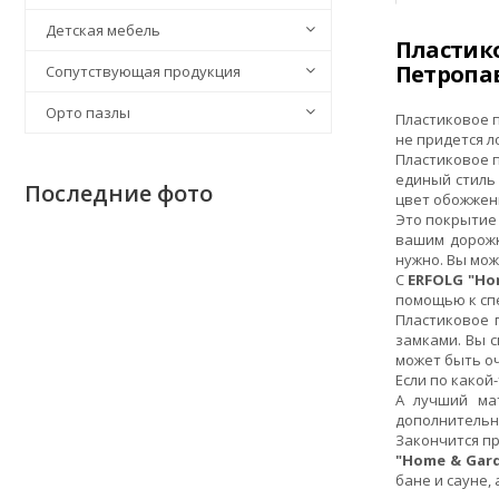
Детская мебель
Пластик
Петропа
Сопутствующая продукция
Орто пазлы
Пластиковое 
не придется л
Пластиковое 
единый стиль
Последние фото
цвет обожженн
Это покрытие 
вашим дорожк
нужно. Вы мож
С
ERFOLG "Ho
помощью к спе
Пластиковое
замками. Вы 
может быть о
Если по какой
А лучший ма
дополнительна
Закончится пр
"Home & Gar
бане и сауне, 