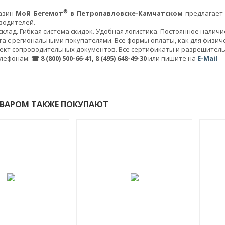
®
газин
Мой Бегемот
в Петропавловске-Камчатском
предлагает
водителей.
клад. Гибкая система скидок. Удобная логистика. Постоянное налич
а с региональными покупателями. Все формы оплаты, как для физичес
ект сопроводительных документов. Все сертификаты и разрешител
елефонам:
☎ 8 (800) 500-66-41, 8 (495) 648-49-30
или пишите на
E-Mail
ОВАРОМ ТАКЖЕ ПОКУПАЮТ
ХИТ!
ХИТ!