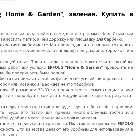
g Home & Garden", зеленая. Купить в
зоны ваших владений и в доме, и под отрытым небом. С ним вам
м замостить патио, а чем дорожку или площадку для барбекю.
окрытия в любом месте. Материал один, что позволит сохранить
остраненных применяемый в ландшафтном дизайне: терракот под
жающей среды. Так что за долговечность можете быть спокойны:
ных работ для укладки
ERFOLG "Home & Garden"
проводить не
ишь бы поверхность была ровной.
бится ни прилагать особых физических усилий, ни обращаться за
тором или мозаикой? Вас ждет нечто подобное.
модулей размером 33х33 см, прочно скрепляемых специальными
рытие, попробуйте сосчитать модули разных цветов, результат
и в другое место, это можно будет сделать без особых проблем.
ть. Будь это патио для приема многочисленных гостей или
бое удобное место, можно даже прямо на газон.
танется в целости и сохранности. Пластиковое покрытие
ERFOLG
хность. Эти качества делают его удобным для использования в
скользко.