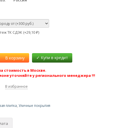
тва
Россия
еж ТК СДЭК (+
29,10
)
₽
В корзину
а стоимость в Москве.
ионе уточняйте у регионального менеджера !!!
В избранное
вая плитка
,
Уличные покрытия
лата