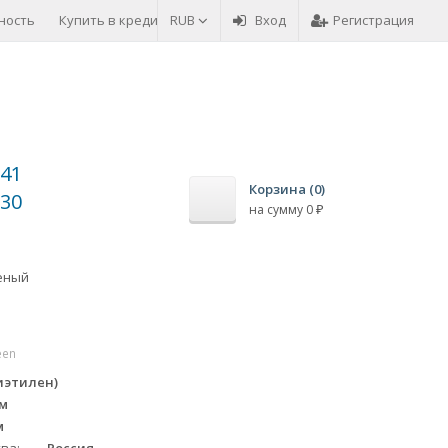
ность
Купить в кредит
RUB
Возврат товара
Вход
Оплата товара
Регистрация
-41
Корзина (
0
)
-30
на сумму
0
₽
леный
een
иэтилен)
мм
м