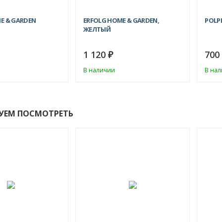
E & GARDEN
ERFOLG HOME & GARDEN,
POLP
ЖЕЛТЫЙ
1 120
70
₽
В наличии
В на
УЕМ ПОСМОТРЕТЬ
ХИТ!
СКИДКА!