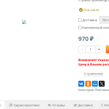
Страна Производс
Под заказ
Доставка
Наложенный плат
970
₽
-
+
Внимание! Указан
Цену в Вашем рег
К сравнению
Категории:
Пластико
е
Характеристики
Отзывы
Доставка
Оп