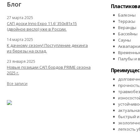
Блог
Пластикова
Балконы
27 марта 2025
Террасы
САП доски Inno Expo 11.6′ 350x81x15
Веранды
(двойное весло) уже в России.
Бассейны
14 марта 2025
Сауны
К дачному сезону! Поступление декинга
Аквапарки
из березы на склад.
Временные
Палубы и 
23 января 2025
Новые позиции САП бордов PRIME сезона
Преимущест
2025 г.
долговечн
Все записи
прочность
травмобез
износосто
устойчивос
актуальна
быстрый и
экологично
легкость у