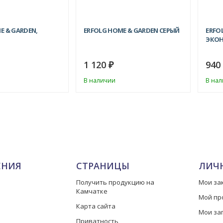
E & GARDEN,
ERFOLG HOME & GARDEN СЕРЫЙ
ERFO
ЭКОН
1 120
94
₽
В наличии
В на
ЕНИЯ
СТРАНИЦЫ
ЛИЧ
Получить продукцию на
Мои за
Камчатке
Мой пр
Карта сайта
Мои за
Приватность