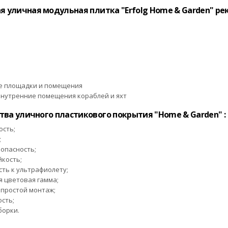
я уличная модульная плитка "Erfolg Home & Garden" ре
 площадки и помещения
внутренние помещения кораблей и яхт
ва уличного пластикового покрытия "Home & Garden" :
ость;
;
опасность;
йкость;
ть к ультрафиолету;
я цветовая гамма;
 простой монтаж;
сть;
борки.