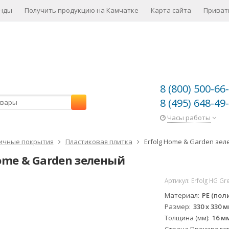
нды
Получить продукцию на Камчатке
Карта сайта
Приват
8 (800) 500-66
8 (495) 648-49
Часы работы
ичные покрытия
Пластиковая плитка
Erfolg Home & Garden зе
Home & Garden зеленый
Артикул:
Erfolg HG Gr
ХИТ!
Материал
PE (пол
Размер
330 х 330 
Толщина (мм)
16 м