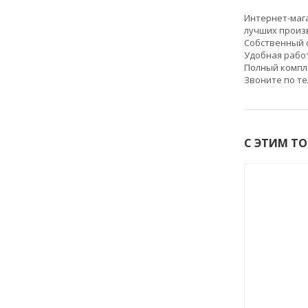
Интернет-ма
лучших произ
Собственный с
Удобная работ
Полный компл
Звоните по т
С ЭТИМ Т