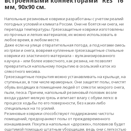
встроенными коннекторами "RES" 16
мм, 90х90 см.
Напольные резиновые коврики разработаны с учетом реалий
погодных условий и климата России. Они не боятся ни снега, ни
перепада температуры. Грязезащитные коврики изготовлены
из прочных и легких материалов, их можно использовать в
любое время, в любом месте.
Даже если на улице отвратительная погода, а под ногами смесь
из грязи и снега, вовремя купленные грязезащитные стильные
коврики из эластичного материала – вулканизированного
каучука – или более известного, как резина, не позволят
превратиться напольному покрытию в скользкий каток из
слякотного месива.
Грязезащитные покрытия можно устанавливать на крыльце, на
ступеньках, в том числе мраморных. Они защитят полы, очистят
обувь входящих в помещение людей от слякоти: мокрого снега,
пыли, песка. Причем, напольный резиновый половик возле
входа удалит мелкую грязь и впитает влагу с обуви легко: в
процессе ходьбы по его поверхности, без каких-либо
специальных на то усилий.
Резиновые коврики способствуют поддержанию чистоты
помещений, предохраняют полы от преждевременного
изнашивания. Покупка напольных «дорожек», половиков будет
ощутимой помощью штатным уборщицам, ведь они с легкостью