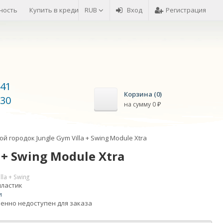
ность
Купить в кредит
RUB
Возврат товара
Вход
Оплата товара
Регистрация
-41
Корзина (
0
)
-30
на сумму
0
₽
й городок Jungle Gym Villa + Swing Module Xtra
+ Swing Module Xtra
lla + Swing
пластик
и
енно недоступен для заказа