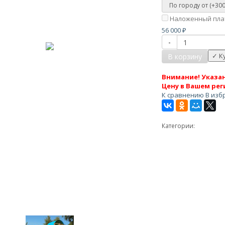
Наложенный плат
56 000
₽
-
В корзину
Внимание! Указан
Цену в Вашем рег
К сравнению
В изб
Категории: