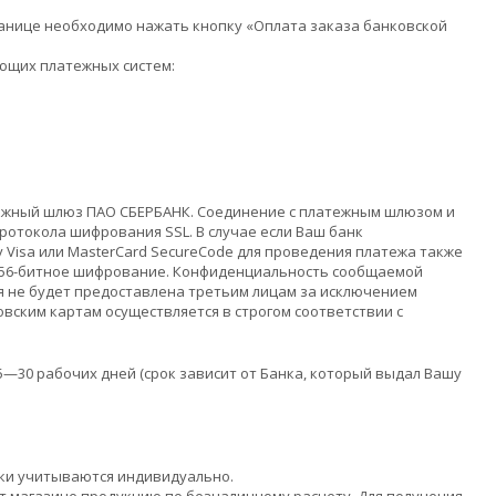
анице необходимо нажать кнопку «Оплата заказа банковской
ющих платежных систем:
тежный шлюз ПАО СБЕРБАНК. Соединение с платежным шлюзом и
отокола шифрования SSL. В случае если Ваш банк
 Visa или MasterCard SecureCode для проведения платежа также
 256-битное шифрование. Конфиденциальность сообщаемой
 не будет предоставлена третьим лицам за исключением
вским картам осуществляется в строгом соответствии с
5—30 рабочих дней (срок зависит от Банка, который выдал Вашу
дки учитываются индивидуально.
 магазине продукцию по безналичному расчету. Для получения