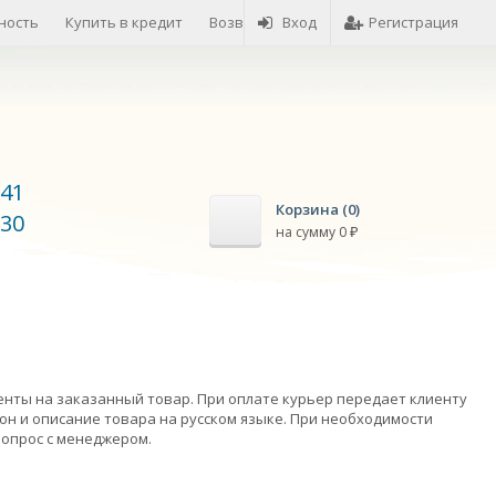
ность
Купить в кредит
Возврат товара
Вход
Оплата товара
Регистрация
-41
Корзина (
0
)
-30
на сумму
0
₽
енты на заказанный товар. При оплате курьер передает клиенту
он и описание товара на русском языке. При необходимости
вопрос с менеджером.