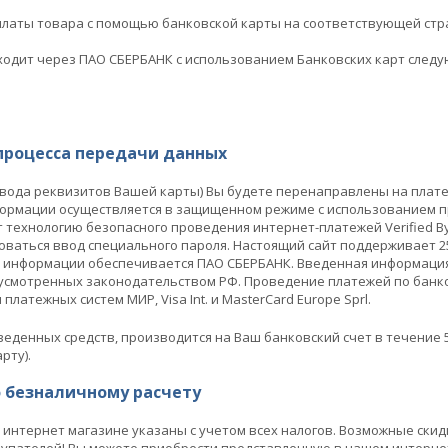
платы товара с помощью банковской карты на соответствующей стр
ходит через ПАО СБЕРБАНК с использованием Банковских карт следу
процесса передачи данных
ввода реквизитов Вашей карты) Вы будете перенаправлены на пла
ормации осуществляется в защищенном режиме с использованием пр
технологию безопасного проведения интернет-платежей Verified By
оваться ввод специального пароля. Настоящий сайт поддерживает
 информации обеспечивается ПАО СБЕРБАНК. Введенная информация
усмотренных законодательством РФ. Проведение платежей по банко
латежных систем МИР, Visa Int. и MasterCard Europe Sprl.
еденных средств, производится на Ваш банковский счет в течение 
рту).
о безналичному расчету
интернет магазине указаны с учетом всех налогов. Возможные ски
упателей! Вы можете приобрести представленную в нашем интернет