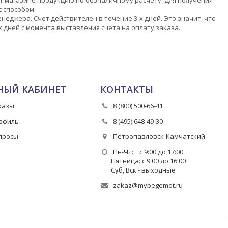
 способом.
еджера. Счет действителен в течение 3-х дней. Это значит, что
 дней с момента выставления счета на оплату заказа.
НЫЙ КАБИНЕТ
КОНТАКТЫ
казы
8 (800) 500-66-41
офиль
8 (495) 648-49-30
просы
Петропавловск-Камчатский
Пн-Чт: с 9:00 до 17:00
Пятница: с 9:00 до 16:00
Суб, Вск - выходные
zakaz@mybegemot.ru