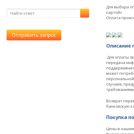
Для выбора о
картой».
Оплата проис
Отправить запрос
Описание 
Для оплаты (
передача инф
поддерживает 
может потреб
персональной
случаев, пред
требованиями п
Возврат перев
банковскую ка
Покупка п
Цены в нашем 
Вниманию пок