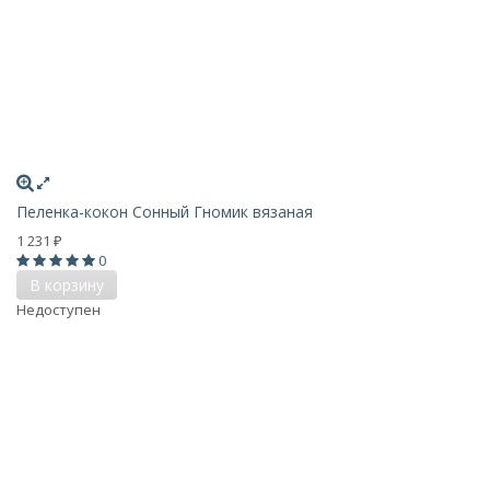
Пеленка-кокон Сонный Гномик вязаная
1 231
₽
0
В корзину
Недоступен