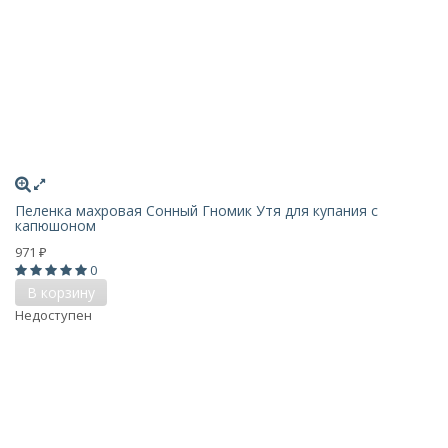
Пеленка махровая Сонный Гномик Утя для купания с
капюшоном
971
₽
0
В корзину
Недоступен