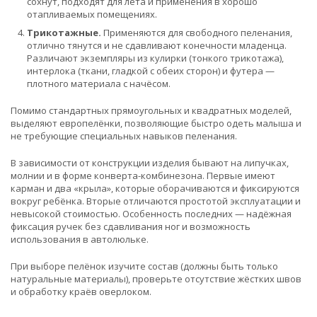
сохнут, подходят для лета и применения в хорошо
отапливаемых помещениях.
Трикотажные.
Применяются для свободного пеленания,
отлично тянутся и не сдавливают конечности младенца.
Различают экземпляры из кулирки (тонкого трикотажа),
интерлока (ткани, гладкой с обеих сторон) и футера —
плотного материала с начёсом.
Помимо стандартных прямоугольных и квадратных моделей,
выделяют европелёнки, позволяющие быстро одеть малыша и
не требующие специальных навыков пеленания.
В зависимости от конструкции изделия бывают на липучках,
молнии и в форме конверта-комбинезона. Первые имеют
карман и два «крыла», которые оборачиваются и фиксируются
вокруг ребёнка. Вторые отличаются простотой эксплуатации и
невысокой стоимостью. Особенность последних — надёжная
фиксация ручек без сдавливания ног и возможность
использования в автолюльке.
При выборе пелёнок изучите состав (должны быть только
натуральные материалы), проверьте отсутствие жёстких швов
и обработку краёв оверлоком.