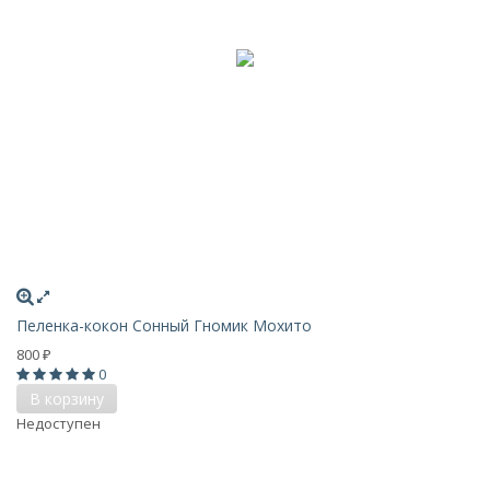
Пеленка-кокон Сонный Гномик Мохито
800
₽
0
В корзину
Недоступен