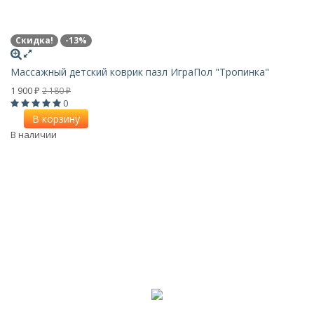
Скидка!
-13%
Массажный детский коврик пазл ИграПол "Тропинка"
1 900
2 180
₽
₽
0
В корзину
В наличии