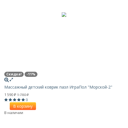
Скидка!
-11%
Массажный детский коврик пазл ИграПол "Морской-2"
1 590
1 780
₽
₽
0
В корзину
В наличии