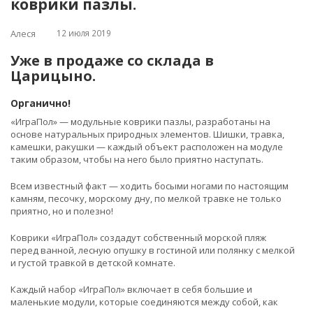
коврики пазлы.
12 июля 2019
Алеся
Уже в продаже со склада в
Царицыно.
Органично!
«ИграПол» — модульные коврики пазлы, разработаны на
основе натуральных природных элементов. Шишки, травка,
камешки, ракушки — каждый объект расположен на модуле
таким образом, чтобы на него было приятно наступать.
Всем известный факт — ходить босыми ногами по настоящим
камням, песочку, морскому дну, по мелкой травке не только
приятно, но и полезно!
Коврики «ИграПол» создадут собственный морской пляж
перед ванной, лесную опушку в гостиной или полянку с мелкой
и густой травкой в детской комнате.
Каждый набор «ИграПол» включает в себя большие и
маленькие модули, которые соединяются между собой, как